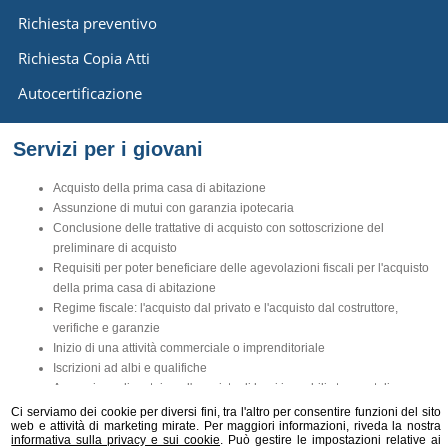
Richiesta preventivo
Richiesta Copia Atti
Autocertificazione
Servizi per i giovani
Acquisto della prima casa di abitazione
Assunzione di mutui con garanzia ipotecaria
Conclusione delle trattative di acquisto con sottoscrizione del
preliminare di acquisto
Requisiti per poter beneficiare delle agevolazioni fiscali per l'acquisto
della prima casa di abitazione
Regime fiscale: l'acquisto dal privato e l'acquisto dal costruttore,
verifiche e garanzie
Inizio di una attività commerciale o imprenditoriale
Iscrizioni ad albi e qualifiche
Assunzione di mutui per l'acquisto di beni immobili strumentali
Leasing per macchinari e immobili
Ci serviamo dei cookie per diversi fini, tra l'altro per consentire funzioni del sito
web e attività di marketing mirate. Per maggiori informazioni, riveda la nostra
informativa sulla privacy e sui cookie
. Può gestire le impostazioni relative ai