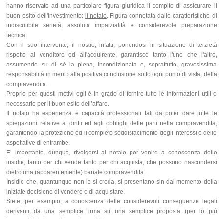
hanno riservato ad una particolare figura giuridica il compito di assicurare il
buon esito dell'investimento:
il notaio
. Figura connotata dalle caratteristiche di
indiscutibile serietà, assoluta imparzialità e considerevole preparazione
tecnica.
Con il suo intervento, il notaio, infatti, ponendosi in situazione di terzietà
rispetto al venditore ed all'acquirente, garantisce tanto l'uno che l'altro,
assumendo su di sé la piena, incondizionata e, soprattutto, gravosissima
responsabilità in merito alla positiva conclusione sotto ogni punto di vista, della
compravendita.
Proprio per questi motivi egli è in grado di fornire tutte le informazioni utili o
necessarie per il buon esito dell’affare.
Il notaio ha esperienza e capacità professionali tali da poter dare tutte le
spiegazioni relative ai
diritti
ed agli
obblighi
delle parti nella compravendita,
garantendo la protezione ed il completo soddisfacimento degli interessi e delle
aspettative di entrambe.
E’ importante, dunque, rivolgersi al notaio per venire a conoscenza delle
insidie
, tanto per chi vende tanto per chi acquista, che possono nascondersi
dietro una (apparentemente) banale compravendita.
Insidie che, quantunque non lo si creda, si presentano sin dal momento della
iniziale decisione di vendere o di acquistare.
Siete, per esempio, a conoscenza delle considerevoli conseguenze legali
derivanti da una semplice firma su una semplice
proposta
(per lo più