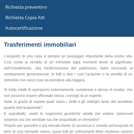
Richiesta preventivo
Richiesta Copia Atti
Autocertificazione
Trasferimenti immobiliari
L’acquisto di una casa è sempre un passaggio importante della nostra vita.
Così come la vendita di un immobile sigla momenti densi di significato:
dall’investimento, alla trasformazione del patrimonio, dalla necessità ai
cambiamenti generazionali. In tutti e due i casi l’acquisto o la vendita di un
immobile non sono cose da prendere alla leggera.
Si tratta infatti di operazioni estremamente complesse e dense di insidie, che
non possono essere affrontate senza i consigli di un esperto.
Siete in grado di sapere quali siano i diritti e gli obblighi tanto del venditore
quanto dell’acquirente?
E soprattutto, avete le cognizioni giuridiche adatte per evitare spiacevoli
sorprese sia che vendiate sia che acquistiate un immobile?
Proprio per garantire il più elevato livello di sicurezza e serietà nell'acquisto di
beni di così rilevante valore, quasi tutti gli ordinamenti delle moderne nazioni