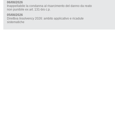
06/08/2026
Inappellabile la condanna al risarcimento del danno da reato
non punibile ex art. 131-bis c.p.
05/08/2026
Direttiva Insolvency 2026: ambito applicativo e ricadute
sistematiche